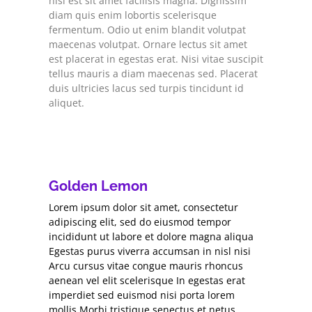
nisi est sit amet facilisis magna. Dignissim
diam quis enim lobortis scelerisque
fermentum. Odio ut enim blandit volutpat
maecenas volutpat. Ornare lectus sit amet
est placerat in egestas erat. Nisi vitae suscipit
tellus mauris a diam maecenas sed. Placerat
duis ultricies lacus sed turpis tincidunt id
aliquet.
Golden Lemon
Lorem ipsum dolor sit amet, consectetur
adipiscing elit, sed do eiusmod tempor
incididunt ut labore et dolore magna aliqua
Egestas purus viverra accumsan in nisl nisi
Arcu cursus vitae congue mauris rhoncus
aenean vel elit scelerisque In egestas erat
imperdiet sed euismod nisi porta lorem
mollis Morbi tristique senectus et netus