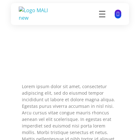
Mamis Azules
Apoyo y Esperanza para Madres de Niños con Autismo
Lorem ipsum dolor sit amet, consectetur
adipiscing elit, sed do eiusmod tempor
incididunt ut labore et dolore magna aliqua.
Egestas purus viverra accumsan in nisl nisi.
Arcu cursus vitae congue mauris rhoncus
aenean vel elit scelerisque. In egestas erat
imperdiet sed euismod nisi porta lorem
mollis. Morbi tristique senectus et netus.
Mattis pellentesque id nibh tortor id aliquet