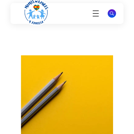
Mamis Azules
Apoyo y Esperanza para Madres de Niños con Autismo